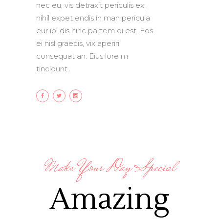
nec eu, vis detraxit periculis ex,
nihil expet endis in man pericula
eur ipi dis hinc partem ei est. Eos
ei nisl graecis, vix aperiri
consequat an. Eius lore m
tincidunt.
Make Your Day Special
Amazing