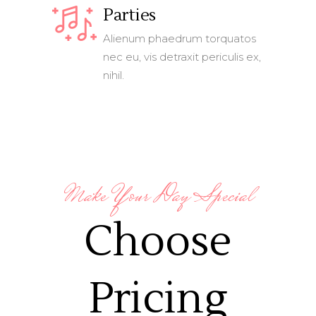
Parties
Alienum phaedrum torquatos
nec eu, vis detraxit periculis ex,
nihil.
Make Your Day Special
Choose
Pricing