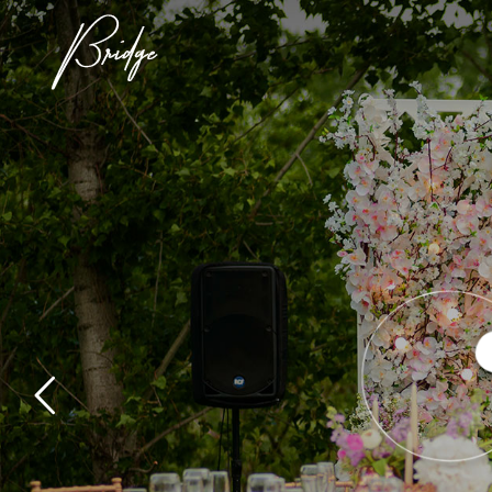
Wedding Stylist
Veroni
Alienum phaedrum torquatos nec eu, vis det
pericula eur ipi dis hinc partem ei est. Eos e
Subscribe