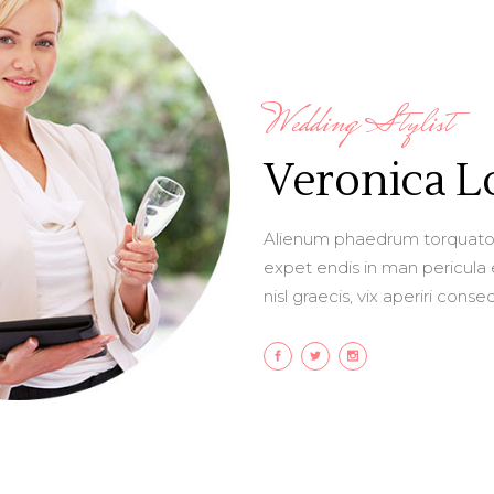
Wedding Stylist
Veronica 
Alienum phaedrum torquatos ne
expet endis in man pericula e
nisl graecis, vix aperiri conse