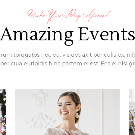
Make Your Day Special
Amazing Event
m torquatos nec eu, vis detraxit periculis ex, nih
ericula euripidis hinc partem ei est. Eos ei nisl gr