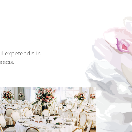
s
il expetendis in
aecis.