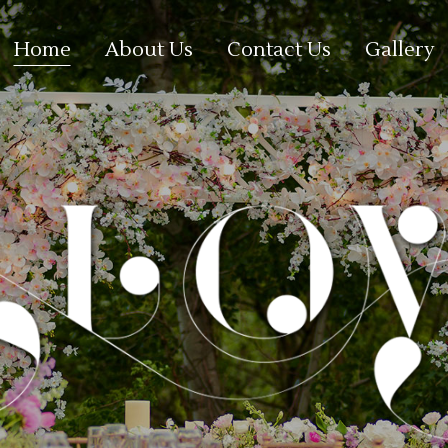
Home
About Us
Contact Us
Gallery
ce Lowe
raxit periculis ex, nihil expet endis in man
i nisl graecis,