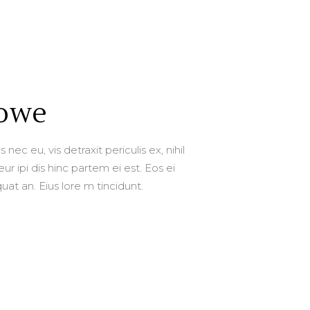
Lowe
c eu, vis detraxit periculis ex, nihil
ur ipi dis hinc partem ei est. Eos ei
quat an. Eius lore m tincidunt.