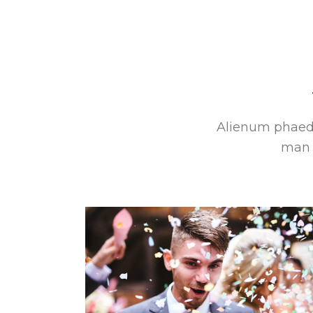
Alienum phaedru
man p