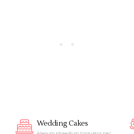
by Melissa Locker
Wedding Cakes
Alienum phaedrum torquatos nec